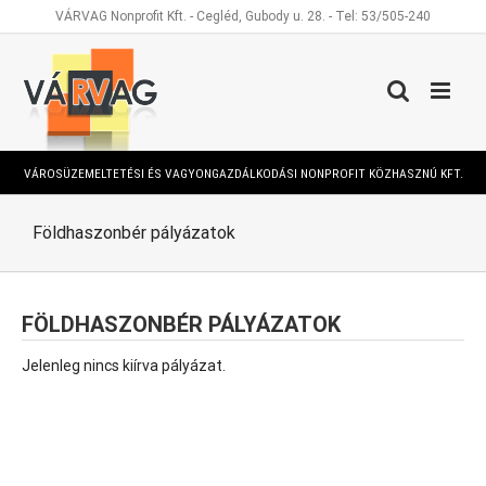
Kihagyás
VÁRVAG Nonprofit Kft. - Cegléd, Gubody u. 28. - Tel: 53/505-240
VÁROSÜZEMELTETÉSI ÉS VAGYONGAZDÁLKODÁSI NONPROFIT KÖZHASZNÚ KFT.
Földhaszonbér pályázatok
FÖLDHASZONBÉR PÁLYÁZATOK
Jelenleg nincs kiírva pályázat.