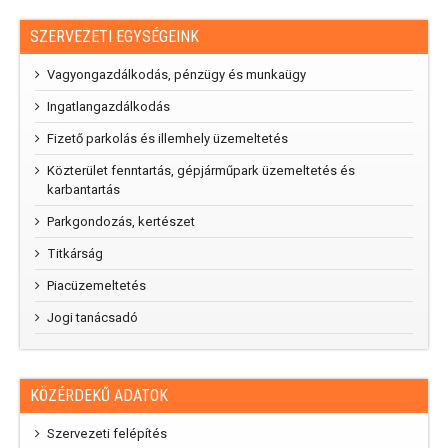
SZERVEZETI EGYSÉGEINK
Vagyongazdálkodás, pénzügy és munkaügy
Ingatlangazdálkodás
Fizető parkolás és illemhely üzemeltetés
Közterület fenntartás, gépjárműpark üzemeltetés és
karbantartás
Parkgondozás, kertészet
Titkárság
Piacüzemeltetés
Jogi tanácsadó
KÖZÉRDEKŰ ADATOK
Szervezeti felépítés