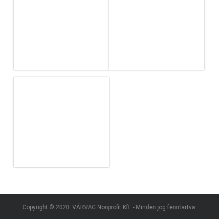
Copyright © 2020. VÁRVAG Nonprofit Kft. - Minden jog fenntartva.