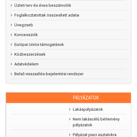
Üzleti terv és éves beszámolók
Foglalkoztatottak összesített adatai
Üvegzseb
Koncessziók
Európai Uniós támogatások
Közbeszerzések
Adatvédelem
Belső visszaélés-bejelentési rendszer
PÁLYÁZATOK
RAJZPÁLYÁZAT
„Mi
Lakáspályázatok
parkunk, mi
Nem lakáscélú bérlemény
kertünk”
pályázatok
rajzpályázat
2025
Pályázat piaci asztalokra