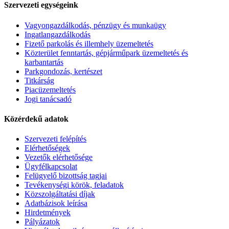
Szervezeti egységeink
Vagyongazdálkodás, pénzügy és munkaügy
Ingatlangazdálkodás
Fizető parkolás és illemhely üzemeltetés
Közterület fenntartás, gépjárműpark üzemeltetés és
karbantartás
Parkgondozás, kertészet
Titkárság
Piacüzemeltetés
Jogi tanácsadó
Közérdekű adatok
Szervezeti felépítés
Elérhetőségek
Vezetők elérhetősége
Ügyfélkapcsolat
Felügyelő bizottság tagjai
Tevékenységi körök, feladatok
Közszolgáltatási díjak
Adatbázisok leírása
Hirdetmények
Pályázatok