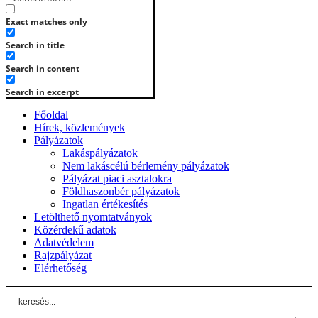
Exact matches only
Search in title
Search in content
Search in excerpt
Főoldal
Hírek, közlemények
Pályázatok
Lakáspályázatok
Nem lakáscélú bérlemény pályázatok
Pályázat piaci asztalokra
Földhaszonbér pályázatok
Ingatlan értékesítés
Letölthető nyomtatványok
Közérdekű adatok
Adatvédelem
Rajzpályázat
Elérhetőség