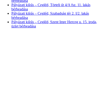
bérbeadása
Pályázati kiírás – Cegléd, Törteli út 4/A fsz. 11. lakás
bérbeadása
Pályázati kiírás – Cegléd, Szabadság tér 2. I/2. lakás
bérbeadása
Pályázati kiírás – Cegléd, Szent Imre Herceg u. 15. iroda,
üzlet bérbeadása