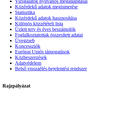
Vizsgálatok nyilvános megállapításai
Közérdekű adatok megismerése
Statisztika
Közérdekű adatok hasznosítása
Különös közzétételi lista
Üzleti terv és éves beszámolók
Foglalkoztatottak összesített adatai
Üvegzseb
Koncessziók
Európai Uniós támogatások
Közbeszerzések
Adatvédelem
Belső visszaélés-bejelentési rendszer
Rajzpályázat