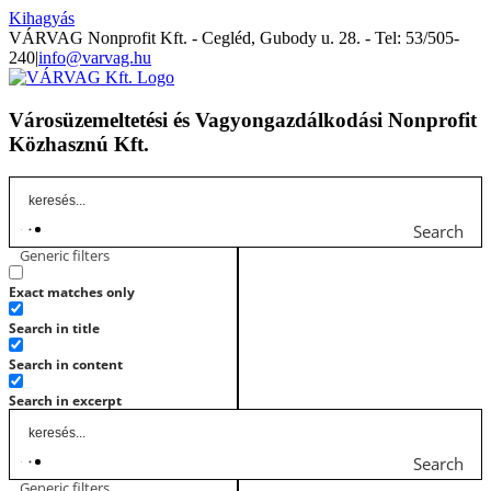
Kihagyás
VÁRVAG Nonprofit Kft. - Cegléd, Gubody u. 28. - Tel: 53/505-
240
|
info@varvag.hu
Városüzemeltetési és Vagyongazdálkodási Nonprofit
Közhasznú Kft.
Search
Generic filters
Exact matches only
Search in title
Search in content
Search in excerpt
Search
Generic filters