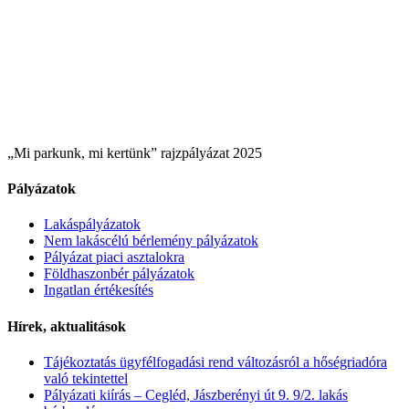
„Mi parkunk, mi kertünk” rajzpályázat 2025
Pályázatok
Lakáspályázatok
Nem lakáscélú bérlemény pályázatok
Pályázat piaci asztalokra
Földhaszonbér pályázatok
Ingatlan értékesítés
Hírek, aktualitások
Tájékoztatás ügyfélfogadási rend változásról a hőségriadóra
való tekintettel
Pályázati kiírás – Cegléd, Jászberényi út 9. 9/2. lakás