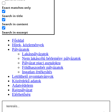
Exact matches only
Search in title
Search in content
Search in excerpt
Főoldal
Hírek, közlemények
Pályázatok
Lakáspályázatok
Nem lakáscélú bérlemény pályázatok
Pályázat piaci asztalokra
Földhaszonbér pályázatok
Ingatlan értékesítés
Letölthető nyomtatványok
Közérdekű adatok
Adatvédelem
Rajzpályázat
Elérhetőség