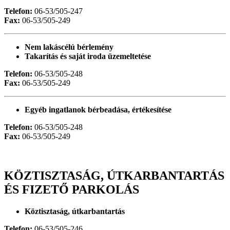
Telefon:
06-53/505-247
Fax:
06-53/505-249
Nem lakáscélú bérlemény
Takarítás és saját iroda üzemeltetése
Telefon:
06-53/505-248
Fax:
06-53/505-249
Egyéb ingatlanok bérbeadása, értékesítése
Telefon:
06-53/505-248
Fax:
06-53/505-249
KÖZTISZTASÁG, ÚTKARBANTARTÁS
ÉS FIZETŐ PARKOLÁS
Köztisztaság, útkarbantartás
Telefon:
06-53/505-246