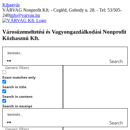
Kihagyás
VÁRVAG Nonprofit Kft. - Cegléd, Gubody u. 28. - Tel: 53/505-
240
|
info@varvag.hu
Városüzemeltetési és Vagyongazdálkodási Nonprofit
Közhasznú Kft.
Search
Generic filters
Exact matches only
Search in title
Search in content
Search in excerpt
Search
Generic filters