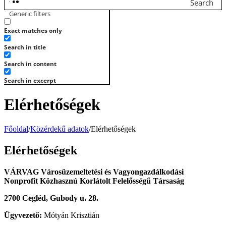
Search
Generic filters
Exact matches only
Search in title
Search in content
Search in excerpt
Elérhetőségek
Főoldal
/
Közérdekű adatok
/
Elérhetőségek
Elérhetőségek
VÁRVAG Városüzemeltetési és Vagyongazdálkodási
Nonprofit Közhasznú Korlátolt Felelősségű Társaság
2700 Cegléd, Gubody u. 28.
Ügyvezető:
Mótyán Krisztián