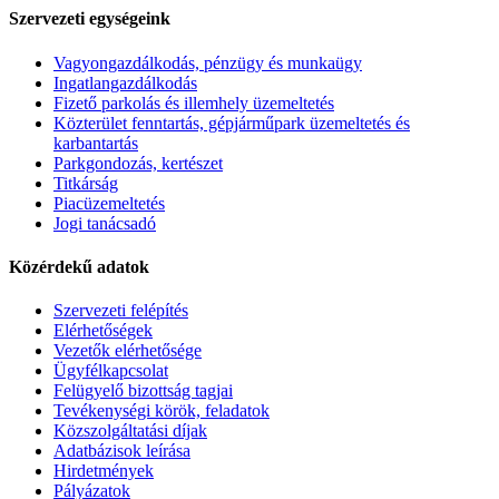
Szervezeti egységeink
Vagyongazdálkodás, pénzügy és munkaügy
Ingatlangazdálkodás
Fizető parkolás és illemhely üzemeltetés
Közterület fenntartás, gépjárműpark üzemeltetés és
karbantartás
Parkgondozás, kertészet
Titkárság
Piacüzemeltetés
Jogi tanácsadó
Közérdekű adatok
Szervezeti felépítés
Elérhetőségek
Vezetők elérhetősége
Ügyfélkapcsolat
Felügyelő bizottság tagjai
Tevékenységi körök, feladatok
Közszolgáltatási díjak
Adatbázisok leírása
Hirdetmények
Pályázatok