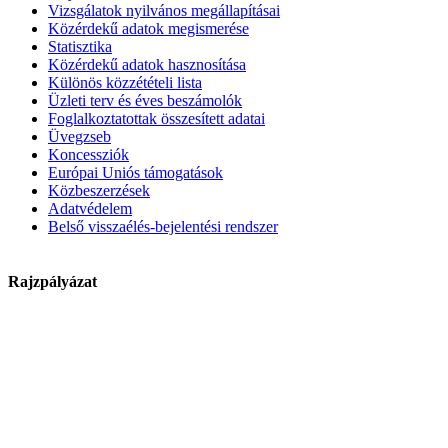
Vizsgálatok nyilvános megállapításai
Közérdekű adatok megismerése
Statisztika
Közérdekű adatok hasznosítása
Különös közzétételi lista
Üzleti terv és éves beszámolók
Foglalkoztatottak összesített adatai
Üvegzseb
Koncessziók
Európai Uniós támogatások
Közbeszerzések
Adatvédelem
Belső visszaélés-bejelentési rendszer
Rajzpályázat