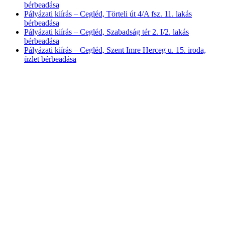
bérbeadása
Pályázati kiírás – Cegléd, Törteli út 4/A fsz. 11. lakás
bérbeadása
Pályázati kiírás – Cegléd, Szabadság tér 2. I/2. lakás
bérbeadása
Pályázati kiírás – Cegléd, Szent Imre Herceg u. 15. iroda,
üzlet bérbeadása