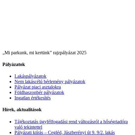
„Mi parkunk, mi kertünk” rajzpályázat 2025
Pályázatok
Lakáspályázatok
Nem lakáscélú bérlemény pályázatok
Pályázat piaci asztalokra
Földhaszonbér pályázatok
Ingatlan értékesítés
Hírek, aktualitások
Tájékoztatás ügyfélfogadási rend változásról a hőségriadóra
való tekintettel
Pályázati kiírás – Cegléd, Jászberényi út 9. 9/2. lakás