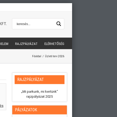
KFT.
DELEM
RAJZPÁLYÁZAT
ELÉRHETŐSÉG
Főoldal
/
Üzleti terv 2026
RAJZPÁLYÁZAT
„Mi parkunk, mi kertünk”
rajzpályázat 2025
tés
PÁLYÁZATOK