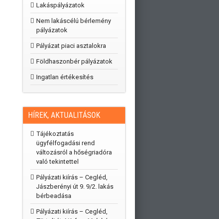
Lakáspályázatok
Nem lakáscélú bérlemény
pályázatok
Pályázat piaci asztalokra
Földhaszonbér pályázatok
Ingatlan értékesítés
HÍREK, AKTUALITÁSOK
Tájékoztatás
ügyfélfogadási rend
változásról a hőségriadóra
való tekintettel
Pályázati kiírás – Cegléd,
Jászberényi út 9. 9/2. lakás
bérbeadása
Pályázati kiírás – Cegléd,