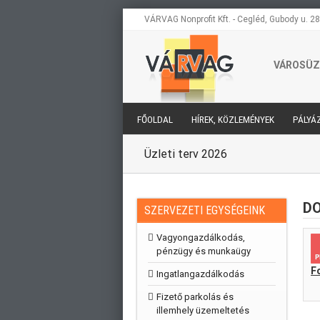
Kihagyás
VÁRVAG Nonprofit Kft. - Cegléd, Gubody u. 28
VÁROSÜZ
FŐOLDAL
HÍREK, KÖZLEMÉNYEK
PÁLYÁ
Üzleti terv 2026
DO
SZERVEZETI EGYSÉGEINK
Vagyongazdálkodás,
pénzügy és munkaügy
F
Ingatlangazdálkodás
Fizető parkolás és
illemhely üzemeltetés