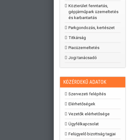
Közterület fenntartás,
gépjárműpark üzemeltetés
és karbantartás
Parkgondozás, kertészet
Titkárság
Piacüzemeltetés
Jogi tanácsadó
KÖZÉRDEKŰ ADATOK
Szervezeti felépítés
Elérhetőségek
Vezetők elérhetősége
Ügyfélkapcsolat
Felügyelő bizottság tagjai