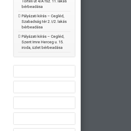
Törteli út 4/A fsz. 11. lakás
bérbeadása
Pályázati kiírás – Cegléd,
Szabadság tér 2. I/2. lakás
bérbeadása
Pályázati kiírás – Cegléd,
Szent Imre Herceg u. 15.
iroda, üzlet bérbeadása