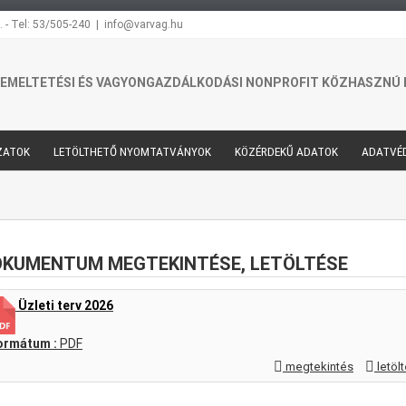
. - Tel: 53/505-240
|
info@varvag.hu
EMELTETÉSI ÉS VAGYONGAZDÁLKODÁSI NONPROFIT KÖZHASZNÚ 
ZATOK
LETÖLTHETŐ NYOMTATVÁNYOK
KÖZÉRDEKŰ ADATOK
ADATVÉ
KUMENTUM MEGTEKINTÉSE, LETÖLTÉSE
Üzleti terv 2026
ormátum :
PDF
megtekintés
letöl