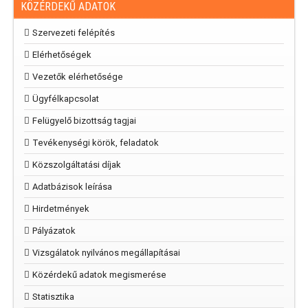
KÖZÉRDEKŰ ADATOK
Szervezeti felépítés
Elérhetőségek
Vezetők elérhetősége
Ügyfélkapcsolat
Felügyelő bizottság tagjai
Tevékenységi körök, feladatok
Közszolgáltatási díjak
Adatbázisok leírása
Hirdetmények
Pályázatok
Vizsgálatok nyilvános megállapításai
Közérdekű adatok megismerése
Statisztika