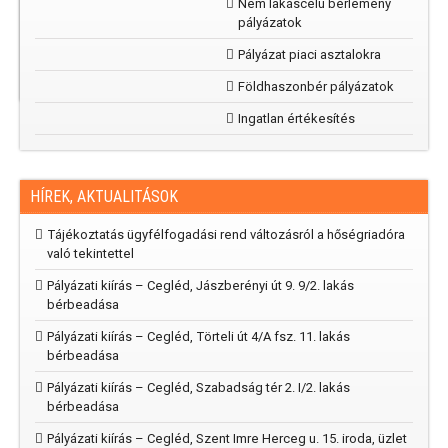
Nem lakáscélú bérlemény
kertünk”
pályázatok
rajzpályázat
2025
Pályázat piaci asztalokra
Földhaszonbér pályázatok
Ingatlan értékesítés
HÍREK, AKTUALITÁSOK
Tájékoztatás ügyfélfogadási rend változásról a hőségriadóra
való tekintettel
Pályázati kiírás – Cegléd, Jászberényi út 9. 9/2. lakás
bérbeadása
Pályázati kiírás – Cegléd, Törteli út 4/A fsz. 11. lakás
bérbeadása
Pályázati kiírás – Cegléd, Szabadság tér 2. I/2. lakás
bérbeadása
Pályázati kiírás – Cegléd, Szent Imre Herceg u. 15. iroda, üzlet