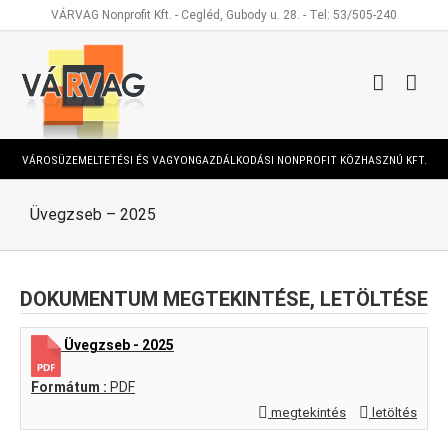
Kihagyás
VÁRVAG Nonprofit Kft. - Cegléd, Gubody u. 28. - Tel: 53/505-240
VÁROSÜZEMELTETÉSI ÉS VAGYONGAZDÁLKODÁSI NONPROFIT KÖZHASZNÚ KFT.
Üvegzseb – 2025
DOKUMENTUM MEGTEKINTÉSE, LETÖLTÉSE
Üvegzseb - 2025
Formátum :
PDF
megtekintés
letöltés