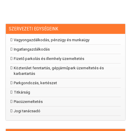
SZERVEZETI EGYSÉGEINK
Vagyongazdálkodás, pénzügy és munkaügy
Ingatlangazdálkodás
Fizető parkolás és illemhely üzemeltetés
Közterület fenntartás, gépjárműpark üzemeltetés és
karbantartás
Parkgondozás, kertészet
Titkárság
Piacüzemeltetés
Jogi tanácsadó