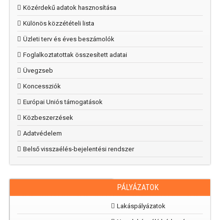
Közérdekű adatok hasznosítása
Különös közzétételi lista
Üzleti terv és éves beszámolók
Foglalkoztatottak összesített adatai
Üvegzseb
Koncessziók
Európai Uniós támogatások
Közbeszerzések
Adatvédelem
Belső visszaélés-bejelentési rendszer
PÁLYÁZATOK
RAJZPÁLYÁZAT
„Mi
Lakáspályázatok
parkunk, mi