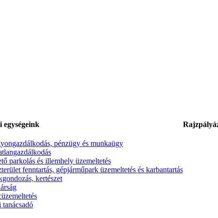
i egységeink
Rajzpályá
yongazdálkodás, pénzügy és munkaügy
atlangazdálkodás
ető parkolás és illemhely üzemeltetés
terület fenntartás, gépjárműpark üzemeltetés és karbantartás
kgondozás, kertészet
kárság
cüzemeltetés
i tanácsadó