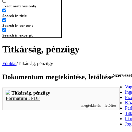
Exact matches only
Search in title
Search in content
Search in excerpt
Titkárság, pénzügy
Főoldal
/
Titkárság, pénzügy
Szervezet
Dokumentum megtekintése, letöltése
Vag
Ing
Titkárság, pénzügy
Fiz
Formátum :
PDF
Köz
megtekintés
letöltés
Par
Tit
Pia
Jog