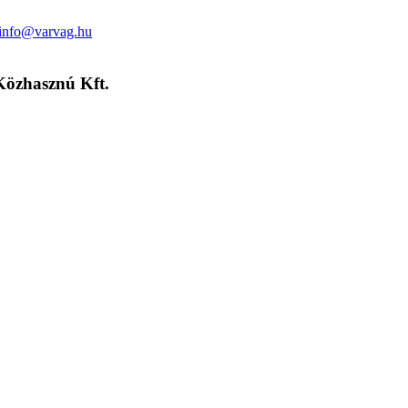
info@varvag.hu
Közhasznú Kft.