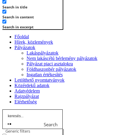
Search in title
Search in content
Search in excerpt
Főoldal
Hírek, közlemények
Pályázatok
Lakáspályázatok
Nem lakáscélú bérlemény pályázatok
Pályázat piaci asztalokra
Földhaszonbér pályázatok
Ingatlan értékesítés
Letölthető nyomtatványok
Közérdekű adatok
Adatvédelem
Rajzpályázat
Elérhetőség
Search
Generic filters