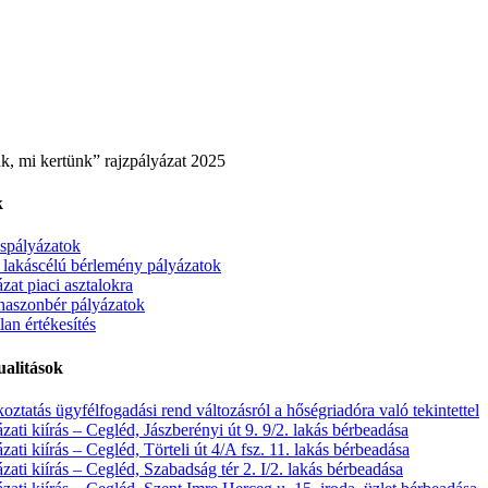
k, mi kertünk” rajzpályázat 2025
k
spályázatok
lakáscélú bérlemény pályázatok
zat piaci asztalokra
haszonbér pályázatok
lan értékesítés
ualitások
oztatás ügyfélfogadási rend változásról a hőségriadóra való tekintettel
zati kiírás – Cegléd, Jászberényi út 9. 9/2. lakás bérbeadása
zati kiírás – Cegléd, Törteli út 4/A fsz. 11. lakás bérbeadása
zati kiírás – Cegléd, Szabadság tér 2. I/2. lakás bérbeadása