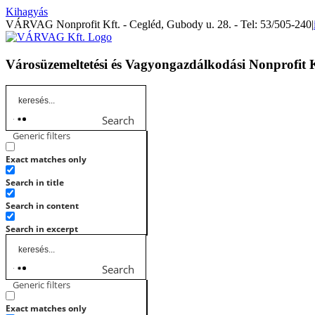
Kihagyás
VÁRVAG Nonprofit Kft. - Cegléd, Gubody u. 28. - Tel: 53/505-240
|
Városüzemeltetési és Vagyongazdálkodási Nonprofit 
Search
Generic filters
Exact matches only
Search in title
Search in content
Search in excerpt
Search
Generic filters
Exact matches only