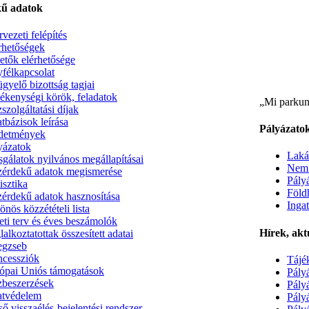
ű adatok
rvezeti felépítés
rhetőségek
etők elérhetősége
félkapcsolat
ügyelő bizottság tagjai
ékenységi körök, feladatok
„Mi parkun
szolgáltatási díjak
tbázisok leírása
Pályázato
detmények
yázatok
Laká
sgálatok nyilvános megállapításai
Nem 
érdekű adatok megismerése
Pályá
isztika
Föld
érdekű adatok hasznosítása
Ingat
önös közzétételi lista
eti terv és éves beszámolók
Hírek, akt
lalkoztatottak összesített adatai
gzseb
cessziók
Tájék
ópai Uniós támogatások
Pályá
beszerzések
Pályá
tvédelem
Pályá
ső visszaélés-bejelentési rendszer