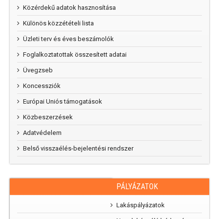
Közérdekű adatok hasznosítása
Különös közzétételi lista
Üzleti terv és éves beszámolók
Foglalkoztatottak összesített adatai
Üvegzseb
Koncessziók
Európai Uniós támogatások
Közbeszerzések
Adatvédelem
Belső visszaélés-bejelentési rendszer
PÁLYÁZATOK
RAJZPÁLYÁZAT
„Mi
Lakáspályázatok
parkunk, mi