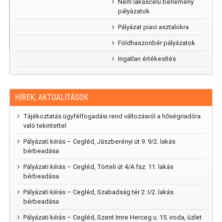
Nem lakáscélú bérlemény
kertünk”
pályázatok
rajzpályázat
2025
Pályázat piaci asztalokra
Földhaszonbér pályázatok
Ingatlan értékesítés
HÍREK, AKTUALITÁSOK
Tájékoztatás ügyfélfogadási rend változásról a hőségriadóra
való tekintettel
Pályázati kiírás – Cegléd, Jászberényi út 9. 9/2. lakás
bérbeadása
Pályázati kiírás – Cegléd, Törteli út 4/A fsz. 11. lakás
bérbeadása
Pályázati kiírás – Cegléd, Szabadság tér 2. I/2. lakás
bérbeadása
Pályázati kiírás – Cegléd, Szent Imre Herceg u. 15. iroda, üzlet