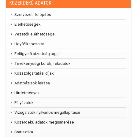
KÖZÉRDEKŰ ADATOK
Szervezeti felépítés
Elérhetőségek
Vezetők elérhetősége
Ügyfélkapcsolat
Felügyelő bizottság tagjai
Tevékenységi körök, feladatok
Közszolgáltatási díjak
Adatbázisok leírása
Hirdetmények
Pályázatok
Vizsgálatok nyilvános megállapításai
Közérdekű adatok megismerése
Statisztika