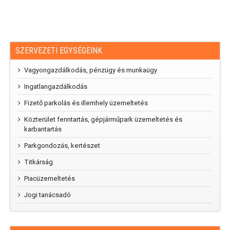
SZERVEZETI EGYSÉGEINK
Vagyongazdálkodás, pénzügy és munkaügy
Ingatlangazdálkodás
Fizető parkolás és illemhely üzemeltetés
Közterület fenntartás, gépjárműpark üzemeltetés és
karbantartás
Parkgondozás, kertészet
Titkárság
Piacüzemeltetés
Jogi tanácsadó