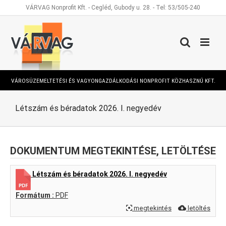
Kihagyás
VÁRVAG Nonprofit Kft. - Cegléd, Gubody u. 28. - Tel: 53/505-240
VÁROSÜZEMELTETÉSI ÉS VAGYONGAZDÁLKODÁSI NONPROFIT KÖZHASZNÚ KFT.
Létszám és béradatok 2026. I. negyedév
DOKUMENTUM MEGTEKINTÉSE, LETÖLTÉSE
Létszám és béradatok 2026. I. negyedév
Formátum :
PDF
megtekintés
letöltés