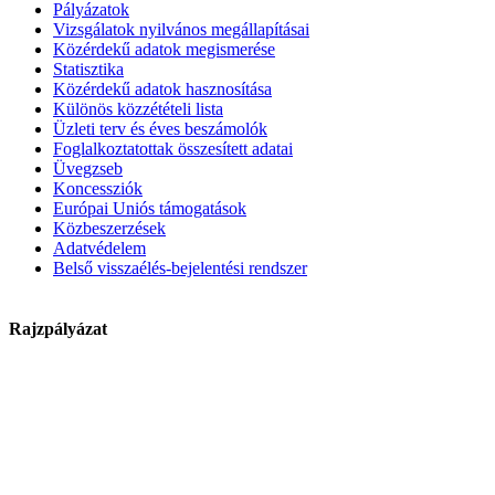
Pályázatok
Vizsgálatok nyilvános megállapításai
Közérdekű adatok megismerése
Statisztika
Közérdekű adatok hasznosítása
Különös közzétételi lista
Üzleti terv és éves beszámolók
Foglalkoztatottak összesített adatai
Üvegzseb
Koncessziók
Európai Uniós támogatások
Közbeszerzések
Adatvédelem
Belső visszaélés-bejelentési rendszer
Rajzpályázat