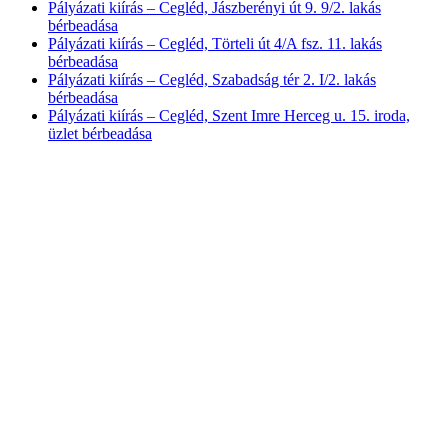
Pályázati kiírás – Cegléd, Jászberényi út 9. 9/2. lakás
bérbeadása
Pályázati kiírás – Cegléd, Törteli út 4/A fsz. 11. lakás
bérbeadása
Pályázati kiírás – Cegléd, Szabadság tér 2. I/2. lakás
bérbeadása
Pályázati kiírás – Cegléd, Szent Imre Herceg u. 15. iroda,
üzlet bérbeadása