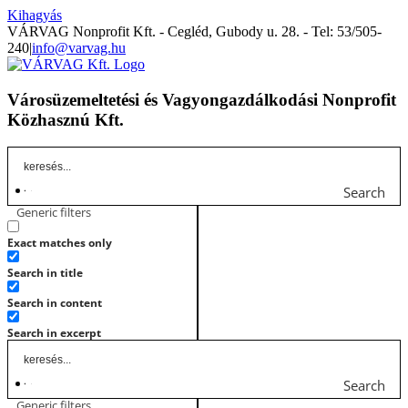
Kihagyás
VÁRVAG Nonprofit Kft. - Cegléd, Gubody u. 28. - Tel: 53/505-
240
|
info@varvag.hu
Városüzemeltetési és Vagyongazdálkodási Nonprofit
Közhasznú Kft.
Search
Generic filters
Exact matches only
Search in title
Search in content
Search in excerpt
Search
Generic filters