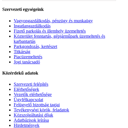
Szervezeti egységeink
Vagyongazdálkodás, pénzügy és munkaügy
Ingatlangazdálkodás
Fizető parkolás és illemhely üzemeltetés
Közterület fenntartás, gépjárműpark üzemeltetés és
karbantartás
Parkgondozás, kertészet
Titkárság
Piacüzemeltetés
Jogi tanácsadó
Közérdekű adatok
Szervezeti felépítés
Elérhetőségek
Vezetők elérhetősége
Ügyfélkapcsolat
Felügyelő bizottság tagjai
Tevékenységi körök, feladatok
Közszolgáltatási díjak
Adatbázisok leírása
Hirdetmények