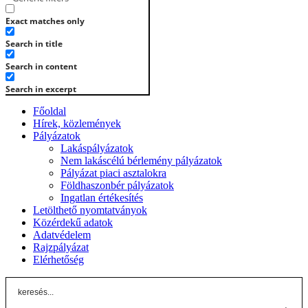
Exact matches only
Search in title
Search in content
Search in excerpt
Főoldal
Hírek, közlemények
Pályázatok
Lakáspályázatok
Nem lakáscélú bérlemény pályázatok
Pályázat piaci asztalokra
Földhaszonbér pályázatok
Ingatlan értékesítés
Letölthető nyomtatványok
Közérdekű adatok
Adatvédelem
Rajzpályázat
Elérhetőség