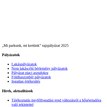
„Mi parkunk, mi kertünk” rajzpályázat 2025
Pályázatok
Lakáspályázatok
Nem lakáscélú bérlemény pályázatok
Pályázat piaci asztalokra
Földhaszonbér pályázatok
Ingatlan értékesítés
Hírek, aktualitások
Tájékoztatás ügyfélfogadási rend változásról a hőségriadóra
való tekintettel