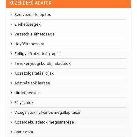
KÖZÉRDEKŰ ADATOK
Szervezeti felépítés
Elérhetőségek
Vezetők elérhetősége
Ügyfélkapcsolat
Felügyelő bizottság tagjai
Tevékenységi körök, feladatok
Közszolgáltatási díjak
Adatbázisok leírása
Hirdetmények
Pályázatok
Vizsgálatok nyilvános megállapításai
Közérdekű adatok megismerése
Statisztika