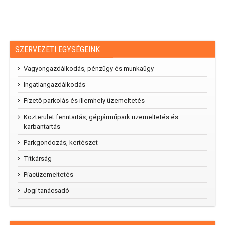
SZERVEZETI EGYSÉGEINK
Vagyongazdálkodás, pénzügy és munkaügy
Ingatlangazdálkodás
Fizető parkolás és illemhely üzemeltetés
Közterület fenntartás, gépjárműpark üzemeltetés és
karbantartás
Parkgondozás, kertészet
Titkárság
Piacüzemeltetés
Jogi tanácsadó