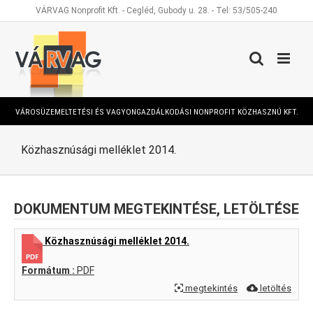
Kihagyás
VÁRVAG Nonprofit Kft. - Cegléd, Gubody u. 28. - Tel: 53/505-240
VÁROSÜZEMELTETÉSI ÉS VAGYONGAZDÁLKODÁSI NONPROFIT KÖZHASZNÚ KFT.
Közhasznúsági melléklet 2014.
DOKUMENTUM MEGTEKINTÉSE, LETÖLTÉSE
Közhasznúsági melléklet 2014.
Formátum :
PDF
megtekintés
letöltés