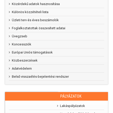
Közérdekű adatok hasznosítása
Különös közzétételi lista
Üzleti terv és éves beszámolók
Foglalkoztatottak összesített adatai
Üvegzseb
Koncessziók
Európai Uniós támogatások
Közbeszerzések
Adatvédelem
Belső visszaélés-bejelentési rendszer
PÁLYÁZATOK
RAJZPÁLYÁZAT
„Mi
Lakáspályázatok
parkunk, mi