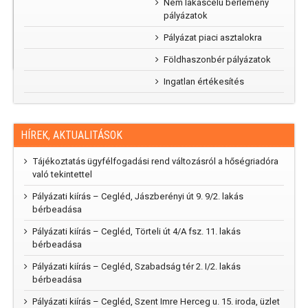
Nem lakáscélú bérlemény
kertünk”
pályázatok
rajzpályázat
2025
Pályázat piaci asztalokra
Földhaszonbér pályázatok
Ingatlan értékesítés
HÍREK, AKTUALITÁSOK
Tájékoztatás ügyfélfogadási rend változásról a hőségriadóra
való tekintettel
Pályázati kiírás – Cegléd, Jászberényi út 9. 9/2. lakás
bérbeadása
Pályázati kiírás – Cegléd, Törteli út 4/A fsz. 11. lakás
bérbeadása
Pályázati kiírás – Cegléd, Szabadság tér 2. I/2. lakás
bérbeadása
Pályázati kiírás – Cegléd, Szent Imre Herceg u. 15. iroda, üzlet