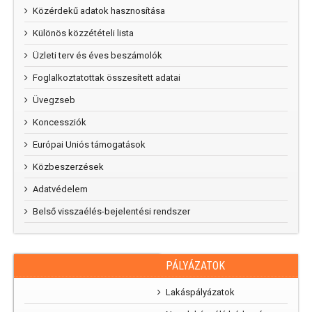
Közérdekű adatok hasznosítása
Különös közzétételi lista
Üzleti terv és éves beszámolók
Foglalkoztatottak összesített adatai
Üvegzseb
Koncessziók
Európai Uniós támogatások
Közbeszerzések
Adatvédelem
Belső visszaélés-bejelentési rendszer
PÁLYÁZATOK
RAJZPÁLYÁZAT
„Mi
Lakáspályázatok
parkunk, mi