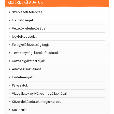
KÖZÉRDEKŰ ADATOK
Szervezeti felépítés
Elérhetőségek
Vezetők elérhetősége
Ügyfélkapcsolat
Felügyelő bizottság tagjai
Tevékenységi körök, feladatok
Közszolgáltatási díjak
Adatbázisok leírása
Hirdetmények
Pályázatok
Vizsgálatok nyilvános megállapításai
Közérdekű adatok megismerése
Statisztika