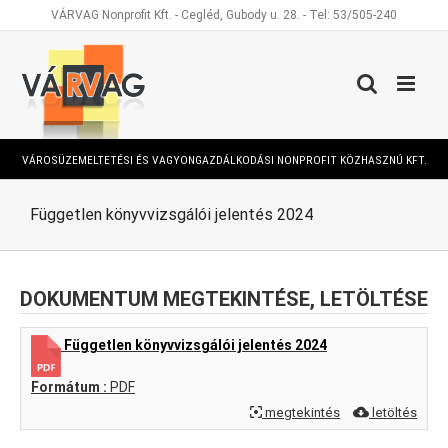
Kihagyás
VÁRVAG Nonprofit Kft. - Cegléd, Gubody u. 28. - Tel: 53/505-240
VÁROSÜZEMELTETÉSI ÉS VAGYONGAZDÁLKODÁSI NONPROFIT KÖZHASZNÚ KFT.
Független könyvvizsgálói jelentés 2024
DOKUMENTUM MEGTEKINTÉSE, LETÖLTÉSE
Független könyvvizsgálói jelentés 2024
Formátum :
PDF
megtekintés
letöltés