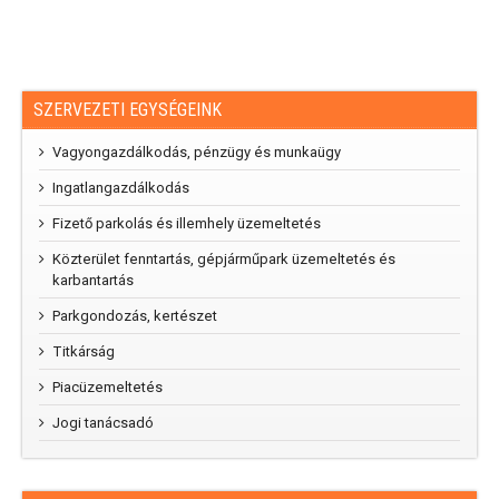
SZERVEZETI EGYSÉGEINK
Vagyongazdálkodás, pénzügy és munkaügy
Ingatlangazdálkodás
Fizető parkolás és illemhely üzemeltetés
Közterület fenntartás, gépjárműpark üzemeltetés és
karbantartás
Parkgondozás, kertészet
Titkárság
Piacüzemeltetés
Jogi tanácsadó