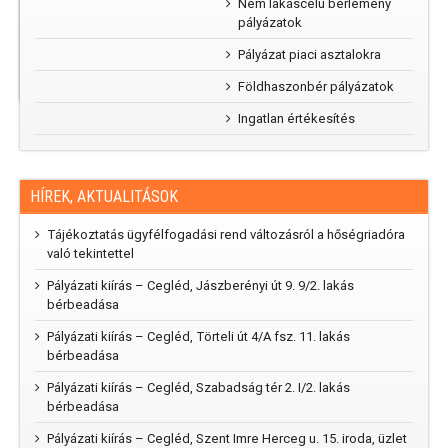
Nem lakáscélú bérlemény
kertünk”
pályázatok
rajzpályázat
2025
Pályázat piaci asztalokra
Földhaszonbér pályázatok
Ingatlan értékesítés
HÍREK, AKTUALITÁSOK
Tájékoztatás ügyfélfogadási rend változásról a hőségriadóra
való tekintettel
Pályázati kiírás – Cegléd, Jászberényi út 9. 9/2. lakás
bérbeadása
Pályázati kiírás – Cegléd, Törteli út 4/A fsz. 11. lakás
bérbeadása
Pályázati kiírás – Cegléd, Szabadság tér 2. I/2. lakás
bérbeadása
Pályázati kiírás – Cegléd, Szent Imre Herceg u. 15. iroda, üzlet