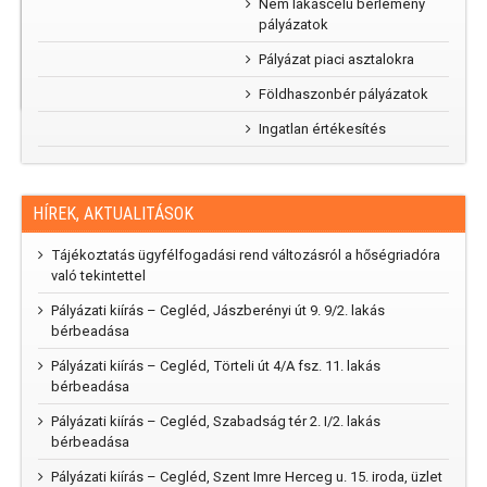
Nem lakáscélú bérlemény
kertünk”
pályázatok
rajzpályázat
2025
Pályázat piaci asztalokra
Földhaszonbér pályázatok
Ingatlan értékesítés
HÍREK, AKTUALITÁSOK
Tájékoztatás ügyfélfogadási rend változásról a hőségriadóra
való tekintettel
Pályázati kiírás – Cegléd, Jászberényi út 9. 9/2. lakás
bérbeadása
Pályázati kiírás – Cegléd, Törteli út 4/A fsz. 11. lakás
bérbeadása
Pályázati kiírás – Cegléd, Szabadság tér 2. I/2. lakás
bérbeadása
Pályázati kiírás – Cegléd, Szent Imre Herceg u. 15. iroda, üzlet