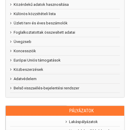
Közérdekű adatok hasznosítása
Különös közzétételi lista
Üzleti terv és éves beszámolók
Foglalkoztatottak összesített adatai
Üvegzseb
Koncessziók
Európai Uniós támogatások
Közbeszerzések
Adatvédelem
Belső visszaélés-bejelentési rendszer
PÁLYÁZATOK
RAJZPÁLYÁZAT
„Mi
Lakáspályázatok
parkunk, mi