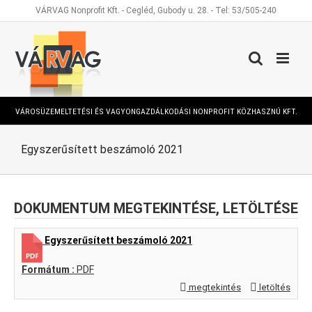
Kihagyás
VÁRVAG Nonprofit Kft. - Cegléd, Gubody u. 28. - Tel: 53/505-240
VÁROSÜZEMELTETÉSI ÉS VAGYONGAZDÁLKODÁSI NONPROFIT KÖZHASZNÚ KFT.
Egyszerűsített beszámoló 2021
DOKUMENTUM MEGTEKINTÉSE, LETÖLTÉSE
Egyszerűsített beszámoló 2021
Formátum :
PDF
megtekintés
letöltés