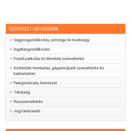
SZERVEZETI EGYSÉGEINK
Vagyongazdálkodás, pénzügy és munkaügy
Ingatlangazdálkodás
Fizető parkolás és illemhely üzemeltetés
Közterület fenntartás, gépjárműpark üzemeltetés és
karbantartás
Parkgondozás, kertészet
Titkárság
Piacüzemeltetés
Jogi tanácsadó