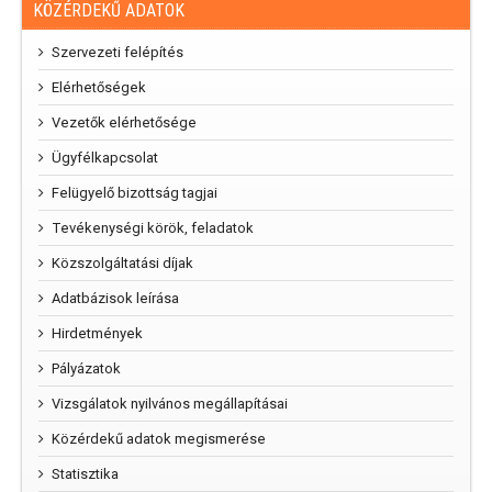
KÖZÉRDEKŰ ADATOK
Szervezeti felépítés
Elérhetőségek
Vezetők elérhetősége
Ügyfélkapcsolat
Felügyelő bizottság tagjai
Tevékenységi körök, feladatok
Közszolgáltatási díjak
Adatbázisok leírása
Hirdetmények
Pályázatok
Vizsgálatok nyilvános megállapításai
Közérdekű adatok megismerése
Statisztika