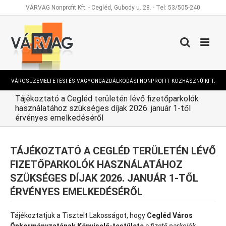
Kihagyás
VÁRVAG Nonprofit Kft. - Cegléd, Gubody u. 28. - Tel: 53/505-240
VÁROSÜZEMELTETÉSI ÉS VAGYONGAZDÁLKODÁSI NONPROFIT KÖZHASZNÚ KFT.
Tájékoztató a Cegléd területén lévő fizetőparkolók
használatához szükséges díjak 2026. január 1-től
érvényes emelkedéséről
TÁJÉKOZTATÓ A CEGLÉD TERÜLETÉN LÉVŐ
FIZETŐPARKOLÓK HASZNÁLATÁHOZ
SZÜKSÉGES DÍJAK 2026. JANUÁR 1-TŐL
ÉRVÉNYES EMELKEDÉSÉRŐL
Tájékoztatjuk a Tisztelt Lakosságot, hogy
Cegléd Város