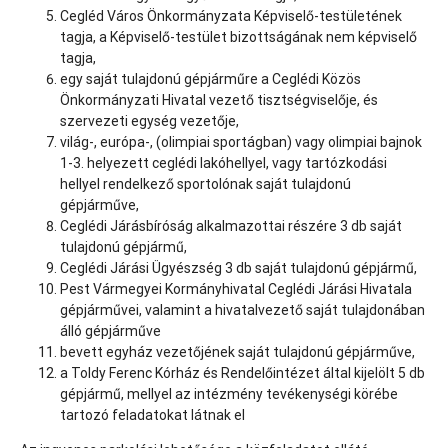
Cegléd Város Önkormányzata Képviselő-testületének
tagja, a Képviselő-testület bizottságának nem képviselő
tagja,
egy saját tulajdonú gépjárműre a Ceglédi Közös
Önkormányzati Hivatal vezető tisztségviselője, és
szervezeti egység vezetője,
világ-, európa-, (olimpiai sportágban) vagy olimpiai bajnok
1-3. helyezett ceglédi lakóhellyel, vagy tartózkodási
hellyel rendelkező sportolónak saját tulajdonú
gépjárműve,
Ceglédi Járásbíróság alkalmazottai részére 3 db saját
tulajdonú gépjármű,
Ceglédi Járási Ügyészség 3 db saját tulajdonú gépjármű,
Pest Vármegyei Kormányhivatal Ceglédi Járási Hivatala
gépjárművei, valamint a hivatalvezető saját tulajdonában
álló gépjárműve
bevett egyház vezetőjének saját tulajdonú gépjárműve,
a Toldy Ferenc Kórház és Rendelőintézet által kijelölt 5 db
gépjármű, mellyel az intézmény tevékenységi körébe
tartozó feladatokat látnak el