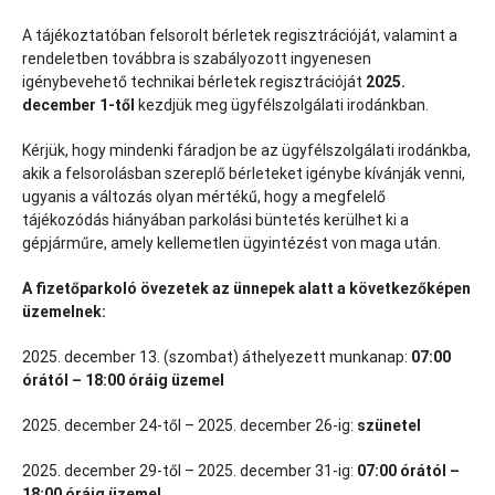
A tájékoztatóban felsorolt bérletek regisztrációját, valamint a
rendeletben továbbra is szabályozott ingyenesen
igénybevehető technikai bérletek regisztrációját
2025.
december 1-től
kezdjük meg ügyfélszolgálati irodánkban.
Kérjük, hogy mindenki fáradjon be az ügyfélszolgálati irodánkba,
akik a felsorolásban szereplő bérleteket igénybe kívánják venni,
ugyanis a változás olyan mértékű, hogy a megfelelő
tájékozódás hiányában parkolási büntetés kerülhet ki a
gépjárműre, amely kellemetlen ügyintézést von maga után.
A fizetőparkoló övezetek az ünnepek alatt a következőképen
üzemelnek:
2025. december 13. (szombat) áthelyezett munkanap:
07:00
órától – 18:00 óráig üzemel
2025. december 24-től – 2025. december 26-ig:
szünetel
2025. december 29-től – 2025. december 31-ig:
07:00 órától –
18:00 óráig üzemel