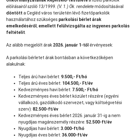
Önkormányzatának Képviselő-testülete
a fizető parkolók
előírásairól szóló 13/1999. (V. 1.) Ök. rendelete
módosításával
döntött
a Cegléd város területén lévő fizetőparkolók
használatához szükséges
parkolási bérlet árak
emelkedéséről
,
emellett felülvizsgálta az ingyenes parkolás
feltételit
.
Az alább megjelölt árak
2026. január 1-től
érvényesek:
A parkolási bérletet árak bontásban a következőképen
alakulnak:
Teljes árú havi bérlet:
9.500,- Ft/hó
Teljes árú éves bérlet:
104.500,- Ft/év
Kedvezményes havi bérlet:
7.500,- Ft/hó
Kedvezményes éves bérlet közület részére (egyéni
vállalkozó, gazdálkodó szervezet, vagy költségvetési
szerv):
82.500-ft/év
Kedvezményes éves bérlet 2026. január 31-ig a nem
nyugdíjas magánszemély részére:
52.500-ft/év
Nyugdíjas havi bérlet:
3.000-ft/hó
Nyugdíjas éves bérlet:
36.000-ft/év