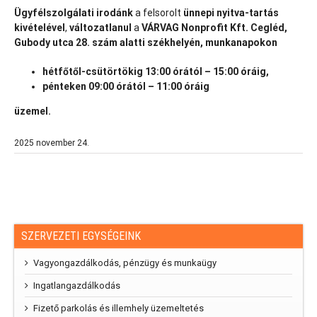
Ügyfélszolgálati irodánk
a felsorolt
ünnepi nyitva-tartás
kivételével
,
változatlanul
a
VÁRVAG Nonprofit Kft. Cegléd,
Gubody utca 28. szám alatti székhelyén, munkanapokon
hétfőtől-csütörtökig 13:00 órától – 15:00 óráig,
pénteken 09:00 órától – 11:00 óráig
üzemel.
2025 november 24.
SZERVEZETI EGYSÉGEINK
Vagyongazdálkodás, pénzügy és munkaügy
Ingatlangazdálkodás
Fizető parkolás és illemhely üzemeltetés