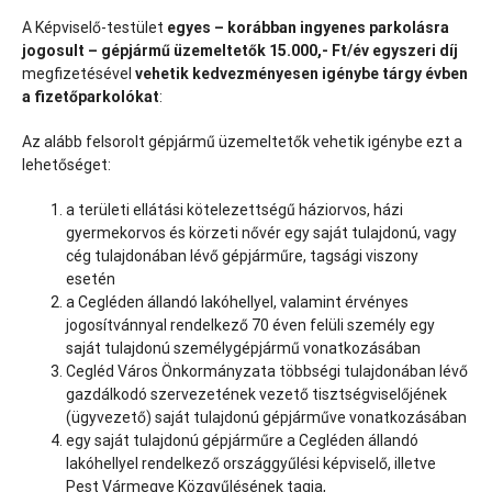
A Képviselő-testület
egyes – korábban ingyenes parkolásra
jogosult – gépjármű üzemeltetők 15.000,- Ft/év
egyszeri díj
megfizetésével
vehetik kedvezményesen igénybe tárgy évben
a fizetőparkolókat
:
Az alább felsorolt gépjármű üzemeltetők vehetik igénybe ezt a
lehetőséget:
a területi ellátási kötelezettségű háziorvos, házi
gyermekorvos és körzeti nővér egy saját tulajdonú, vagy
cég tulajdonában lévő gépjárműre, tagsági viszony
esetén
a Cegléden állandó lakóhellyel, valamint érvényes
jogosítvánnyal rendelkező 70 éven felüli személy egy
saját tulajdonú személygépjármű vonatkozásában
Cegléd Város Önkormányzata többségi tulajdonában lévő
gazdálkodó szervezetének vezető tisztségviselőjének
(ügyvezető) saját tulajdonú gépjárműve vonatkozásában
egy saját tulajdonú gépjárműre a Cegléden állandó
lakóhellyel rendelkező országgyűlési képviselő, illetve
Pest Vármegye Közgyűlésének tagja,