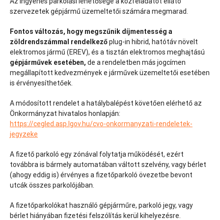
Az ingyenes parkolási lehetősége a közfeladatot ellátó
szervezetek gépjármű üzemeltetői számára megmarad.
Fontos változás, hogy megszűnik díjmentesség a
zöldrendszámmal rendelkező
plug-in hibrid, hatótáv növelt
elektromos jármű (EREV), és a tisztán elektromos meghajtású
gépjárművek esetében,
de a rendeletben más jogcímen
megállapított kedvezmények e járművek üzemeltetői esetében
is érvényesíthetőek.
A módosított rendelet a hatálybalépést követően elérhető az
Önkormányzat hivatalos honlapján:
https://cegled.asp.lgov.hu/cvo-onkormanyzati-rendeletek-
jegyzeke
A fizető parkoló egy zónával folytatja működését, ezért
továbbra is bármely automatában váltott szelvény, vagy bérlet
(ahogy eddig is) érvényes a fizetőparkoló övezetbe bevont
utcák összes parkolójában.
A fizetőparkolókat használó gépjárműre, parkoló jegy, vagy
bérlet hiányában fizetési felszólítás kerül kihelyezésre.