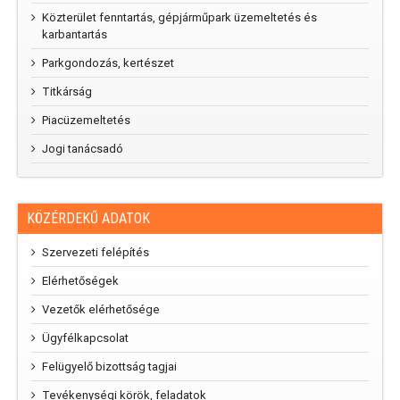
Közterület fenntartás, gépjárműpark üzemeltetés és
karbantartás
Parkgondozás, kertészet
Titkárság
Piacüzemeltetés
Jogi tanácsadó
KÖZÉRDEKŰ ADATOK
Szervezeti felépítés
Elérhetőségek
Vezetők elérhetősége
Ügyfélkapcsolat
Felügyelő bizottság tagjai
Tevékenységi körök, feladatok