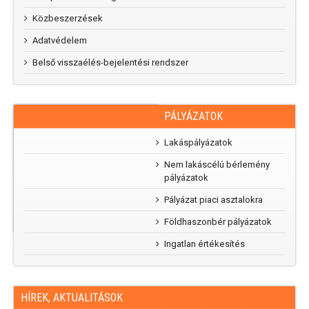
Közbeszerzések
Adatvédelem
Belső visszaélés-bejelentési rendszer
PÁLYÁZATOK
RAJZPÁLYÁZAT
„Mi
Lakáspályázatok
parkunk, mi
Nem lakáscélú bérlemény
kertünk”
pályázatok
rajzpályázat
2025
Pályázat piaci asztalokra
Földhaszonbér pályázatok
Ingatlan értékesítés
HÍREK, AKTUALITÁSOK