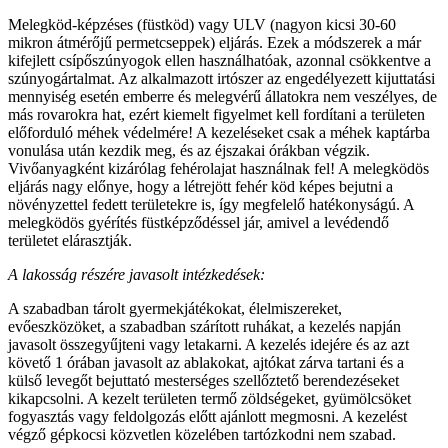
Melegköd-képzéses (füstköd) vagy ULV (nagyon kicsi 30-60
mikron átmérőjű permetcseppek) eljárás. Ezek a módszerek a már
kifejlett csípőszúnyogok ellen használhatóak, azonnal csökkentve a
szúnyogártalmat. Az alkalmazott irtószer az engedélyezett kijuttatási
mennyiség esetén emberre és melegvérű állatokra nem veszélyes, de
más rovarokra hat, ezért kiemelt figyelmet kell fordítani a területen
előforduló méhek védelmére! A kezeléseket csak a méhek kaptárba
vonulása után kezdik meg, és az éjszakai órákban végzik.
Vivőanyagként kizárólag fehérolajat használnak fel! A melegködös
eljárás nagy előnye, hogy a létrejött fehér köd képes bejutni a
növényzettel fedett területekre is, így megfelelő hatékonyságú. A
melegködös gyérítés füstképződéssel jár, amivel a levédendő
területet elárasztják.
A lakosság részére javasolt intézkedések:
A szabadban tárolt gyermekjátékokat, élelmiszereket,
evőeszközöket, a szabadban szárított ruhákat, a kezelés napján
javasolt összegyűjteni vagy letakarni. A kezelés idejére és az azt
követő 1 órában javasolt az ablakokat, ajtókat zárva tartani és a
külső levegőt bejuttató mesterséges szellőztető berendezéseket
kikapcsolni. A kezelt területen termő zöldségeket, gyümölcsöket
fogyasztás vagy feldolgozás előtt ajánlott megmosni. A kezelést
végző gépkocsi közvetlen közelében tartózkodni nem szabad.