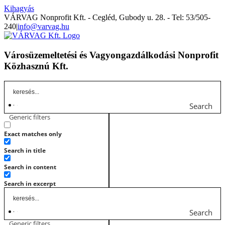
Kihagyás
VÁRVAG Nonprofit Kft. - Cegléd, Gubody u. 28. - Tel: 53/505-
240
|
info@varvag.hu
Városüzemeltetési és Vagyongazdálkodási Nonprofit
Közhasznú Kft.
Search
Generic filters
Exact matches only
Search in title
Search in content
Search in excerpt
Search
Generic filters