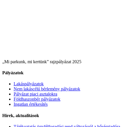
„Mi parkunk, mi kertünk” rajzpályázat 2025
Pályázatok
Lakáspályázatok
Nem lakáscélú bérlemény pályázatok
Pályázat piaci asztalokra
Földhaszonbér pályázatok
Ingatlan értékesítés
Hírek, aktualitások
Tájékoztatás ügyfélfogadási rend változásról a hőségriadóra