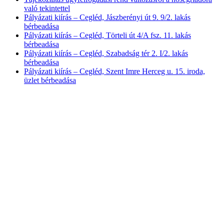
való tekintettel
Pályázati kiírás – Cegléd, Jászberényi út 9. 9/2. lakás
bérbeadása
Pályázati kiírás – Cegléd, Törteli út 4/A fsz. 11. lakás
bérbeadása
Pályázati kiírás – Cegléd, Szabadság tér 2. I/2. lakás
bérbeadása
Pályázati kiírás – Cegléd, Szent Imre Herceg u. 15. iroda,
üzlet bérbeadása