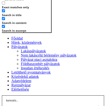
Exact matches only
Search in title
Search in content
Search in excerpt
Főoldal
Hírek, közlemények
Pályázatok
Lakáspályázatok
Nem lakáscélú bérlemény pályázatok
Pályázat piaci asztalokra
Földhaszonbér pályázatok
Ingatlan értékesítés
Letölthető nyomtatványok
Közérdekű adatok
Adatvédelem
Rajzpályázat
Elérhetőség