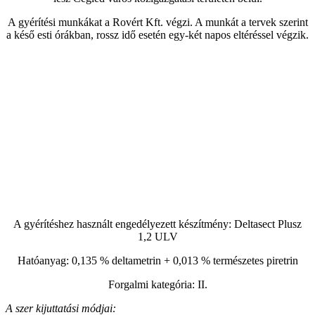
A gyérítési munkákat a Rovért Kft. végzi. A munkát a tervek szerint
a késő esti órákban, rossz idő esetén egy-két napos eltéréssel végzik.
A gyérítéshez használt engedélyezett készítmény: Deltasect Plusz
1,2 ULV
Hatóanyag: 0,135 % deltametrin + 0,013 % természetes piretrin
Forgalmi kategória: II.
A szer kijuttatási módjai: