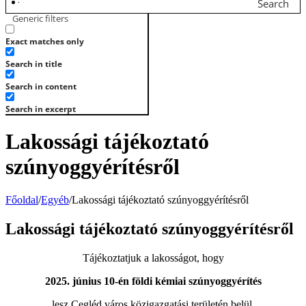
Search
Generic filters
Exact matches only
Search in title
Search in content
Search in excerpt
Lakossági tájékoztató
szúnyoggyérítésről
Főoldal
/
Egyéb
/
Lakossági tájékoztató szúnyoggyérítésről
Lakossági tájékoztató szúnyoggyérítésről
Tájékoztatjuk a lakosságot, hogy
2025. június 10-én földi kémiai szúnyoggyérítés
lesz Cegléd város közigazgatási területén belül.