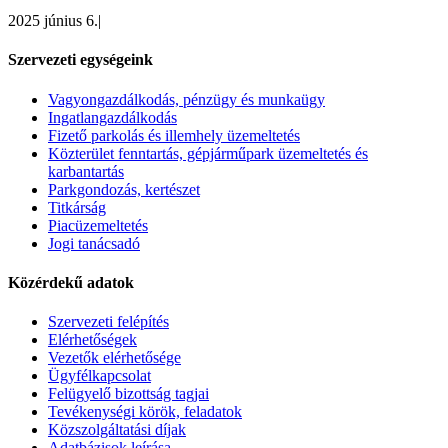
2025 június 6.
|
Szervezeti egységeink
Vagyongazdálkodás, pénzügy és munkaügy
Ingatlangazdálkodás
Fizető parkolás és illemhely üzemeltetés
Közterület fenntartás, gépjárműpark üzemeltetés és
karbantartás
Parkgondozás, kertészet
Titkárság
Piacüzemeltetés
Jogi tanácsadó
Közérdekű adatok
Szervezeti felépítés
Elérhetőségek
Vezetők elérhetősége
Ügyfélkapcsolat
Felügyelő bizottság tagjai
Tevékenységi körök, feladatok
Közszolgáltatási díjak
Adatbázisok leírása