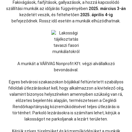
Fakivágások, faifjítások, gallyazások, a hozzá kapcsolódó
szállítási munkák az időjárás függvényében
2025. március 3-án
kezdetét veszik, és feltehetően
2025. április 4-ig
befejeződnek. Rossz idő esetén a munkák elhúzódhatnak.
A munkát a VÁRVAG Nonprofit Kft. végzi alvállalkozó
bevonásával.
Egyes belvárosi szakaszokon bójákkal feltüntetett szabályos
féloldali útlezárásokat kell, hogy alkalmazzon a kivitelező cég,
valamint bizonyos helyszíneken amennyiben szükség van rá,
előzetes bejelentés alapján, természetesen a Ceglédi
Rendőrkapitányság közreműködésével teljes útlezárás is
történhet. Parkoló lezárásokra is számítani lehet, kérjük a
lakosságot ne parkoljanak a lezárt területen.
Kérjük szíves türelmüket és közreműködésüket a munkák