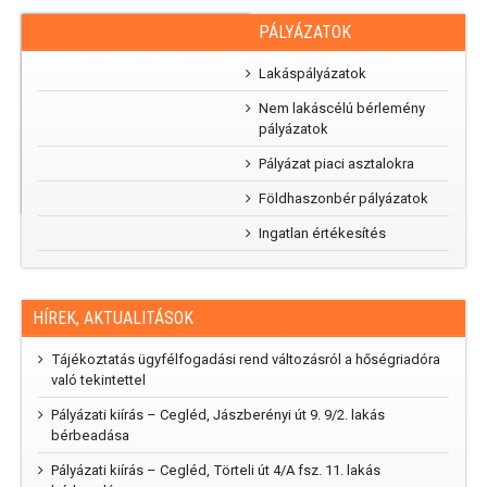
PÁLYÁZATOK
RAJZPÁLYÁZAT
„Mi
Lakáspályázatok
parkunk, mi
Nem lakáscélú bérlemény
kertünk”
pályázatok
rajzpályázat
2025
Pályázat piaci asztalokra
Földhaszonbér pályázatok
Ingatlan értékesítés
HÍREK, AKTUALITÁSOK
Tájékoztatás ügyfélfogadási rend változásról a hőségriadóra
való tekintettel
Pályázati kiírás – Cegléd, Jászberényi út 9. 9/2. lakás
bérbeadása
Pályázati kiírás – Cegléd, Törteli út 4/A fsz. 11. lakás