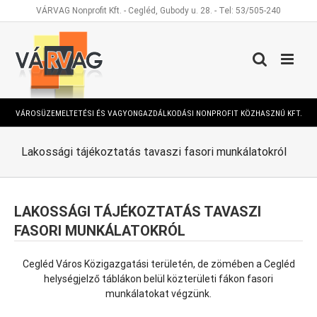
Kihagyás
VÁRVAG Nonprofit Kft. - Cegléd, Gubody u. 28. - Tel: 53/505-240
VÁROSÜZEMELTETÉSI ÉS VAGYONGAZDÁLKODÁSI NONPROFIT KÖZHASZNÚ KFT.
Lakossági tájékoztatás tavaszi fasori munkálatokról
LAKOSSÁGI TÁJÉKOZTATÁS TAVASZI
FASORI MUNKÁLATOKRÓL
Cegléd Város Közigazgatási területén, de zömében a Cegléd
helységjelző táblákon belül közterületi fákon fasori
munkálatokat végzünk.